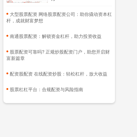
​大型股票配资 网络股票配资公司：助你撬动资本杠
杆，成就财富梦想
​南通股票配资：解锁资金杠杆，助力投资收益
​股票配资可靠吗? 正规炒股配资门户，助您开启财
富新篇章
​配资股配资 在线配资炒股：轻松杠杆，放大收益
​股票杠杠平台：合规配资与风险指南