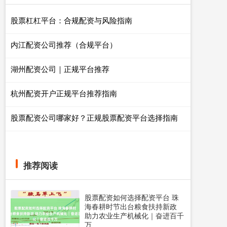
股票杠杠平台：合规配资与风险指南
内江配资公司推荐（合规平台）
湖州配资公司｜正规平台推荐
杭州配资开户正规平台推荐指南
股票配资公司哪家好？正规股票配资平台选择指南
推荐阅读
股票配资如何选择配资平台 珠
海春耕时节出台粮食扶持新政
助力农业生产机械化｜奋进百千
万