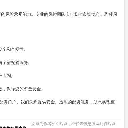
者的风险承受能力。专业的风控团队实时监控市场动态，及时调
金安全和合规性。
全面了解配资服务。
杠杆比例。
参数，保障您的资金安全。
股配资门户。我们为您提供安全、透明的配资服务，助您实现更
文章为作者独立观点，不代表低息股票配资观点