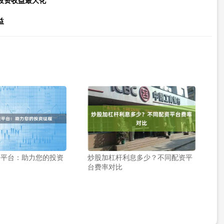
投资收益最大化
益
资平台：助力您的投资
炒股加杠杆利息多少？不同配资平
台费率对比