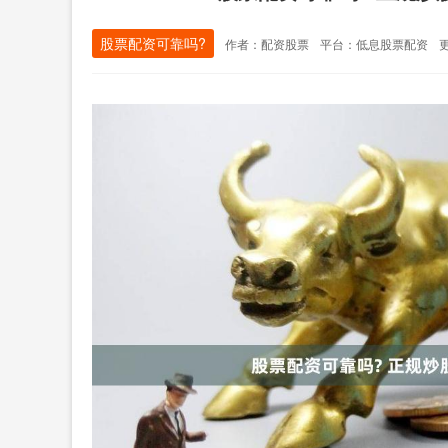
股票配资可靠吗?
作者：配资股票
平台：低息股票配资
更