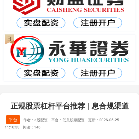
正规股票杠杆平台推荐 | 息合规渠道
平台
作者：a股配资
平台：低息股票配资
更新：2026-05-25
11:16:33
阅读：146